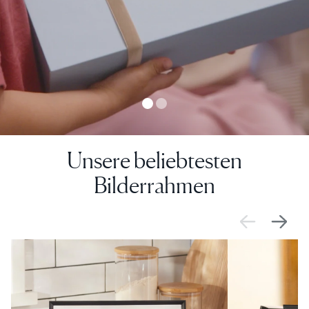
Unsere beliebtesten
Bilderrahmen
ANGEBOT
ANGEBOT
0€ RABATT
0€ RABATT