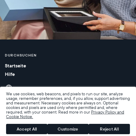
DURCHSUCHEN
Startseite
Hilfe
We use cookies, web beacons, and pixels to run our site, analyze
usage, remember preferences, and, if you allow, support advertising
and measurement. Necessary cookies are always on. Optional
cookies and pixels are used only where permitted and, where
required, with your consent. Read more in our
Privacy Policy and
Cookie Notice.
Barrierefreiheit
Verkaufsbedingungen
Nutzungsbedingungen
Datenschutzrichtlinie
Garantie und Rückgabe
Accept All
Customize
Reject All