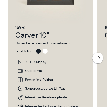
159 €
1
Carver 10"
Unser beliebtester Bilderrahmen
U
Erhältlich in:
E
Gravel
Gra
wit
10" HD-Display
Whi
Ma
Querformat
Porträtfoto-Pairing
Wählen Sie Ihren Standort
Sensorgesteuertes Ein/Aus
Aktuell
Interaktive Berührungsleiste
Deutschland
Deutsch
Integrierter Lautsprecher für Videos