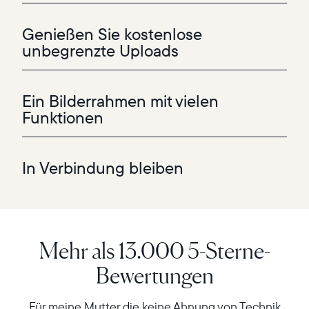
Genießen Sie kostenlose
unbegrenzte Uploads
Ein Bilderrahmen mit vielen
Funktionen
In Verbindung bleiben
Mehr als 13.000 5-Sterne-
Bewertungen
Fügen Sie Ihre Lieblingsfotos und -videos direkt aus der
App zu einem oder mehreren Bilderrahmen hinzu, kein
Abo erforderlich.
Für meine Mutter die keine Ahnung von Technik