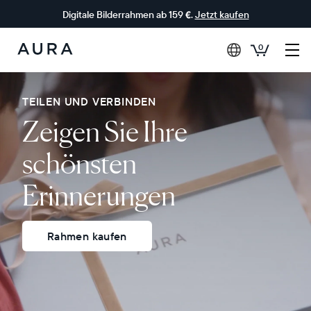
Digitale Bilderrahmen ab 159 €.
Jetzt kaufen
0
Aura-
Rahmen
TEILEN UND VERBINDEN
Zeigen Sie Ihre
schönsten
Erinnerungen
Rahmen kaufen