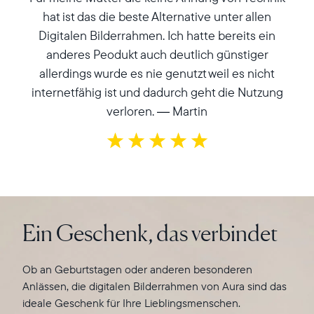
hat ist das die beste Alternative unter allen
Alle Uploads werden sicher auf den Cloud-Servern von
Jeder Bilderrahmen verfügt über ein farbkalibriertes
Digitalen Bilderrahmen. Ich hatte bereits ein
Aura gespeichert.
HD-Display, das sich automatisch an die
e
anderes Peodukt auch deutlich günstiger
Lichtverhältnisse im Raum anpasst und sich bei
allerdings wurde es nie genutzt weil es nicht
Laden Sie Ihre Lieben ein, Ihre Lieblingsmomente direkt
Dunkelheit sogar ausschaltet. Mit der integrierten
!
internetfähig ist und dadurch geht die Nutzung
in den Bilderrahmen der anderen zu teilen. Nutzen Sie
Touch-Leiste können Sie ganz einfach zwischen den
verloren. — Martin
die Beschriftungsfunktion, um Details hinzuzufügen.
Fotos wechseln, Details anzeigen und vieles mehr.
Für Geschenke aus der Ferne können Sie schon vorab
Aura bietet außerdem regelmäßige Software-Updates,
mit der App Fotos und Videos hochladen und so ein
damit Ihr Bilderrahmen immer aktuell ist und mit den
tolles Auspackerlebnis schaffen.
neuesten Funktionen ausgestattet wird.
Hier erfahren Sie mehr
Ein Geschenk, das verbindet
Ob an Geburtstagen oder anderen besonderen
Anlässen, die digitalen Bilderrahmen von Aura sind das
ideale Geschenk für Ihre Lieblingsmenschen.