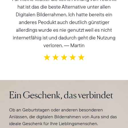
hat ist das die beste Alternative unter allen
Alle Uploads werden sicher auf den Cloud-Servern von
Jeder Bilderrahmen verfügt über ein farbkalibriertes
Digitalen Bilderrahmen. Ich hatte bereits ein
Aura gespeichert.
HD-Display, das sich automatisch an die
e
anderes Peodukt auch deutlich günstiger
Lichtverhältnisse im Raum anpasst und sich bei
allerdings wurde es nie genutzt weil es nicht
Laden Sie Ihre Lieben ein, Ihre Lieblingsmomente direkt
Dunkelheit sogar ausschaltet. Mit der integrierten
!
internetfähig ist und dadurch geht die Nutzung
in den Bilderrahmen der anderen zu teilen. Nutzen Sie
Touch-Leiste können Sie ganz einfach zwischen den
verloren. — Martin
die Beschriftungsfunktion, um Details hinzuzufügen.
Fotos wechseln, Details anzeigen und vieles mehr.
Für Geschenke aus der Ferne können Sie schon vorab
Aura bietet außerdem regelmäßige Software-Updates,
mit der App Fotos und Videos hochladen und so ein
damit Ihr Bilderrahmen immer aktuell ist und mit den
tolles Auspackerlebnis schaffen.
neuesten Funktionen ausgestattet wird.
Hier erfahren Sie mehr
Ein Geschenk, das verbindet
Ob an Geburtstagen oder anderen besonderen
Anlässen, die digitalen Bilderrahmen von Aura sind das
ideale Geschenk für Ihre Lieblingsmenschen.