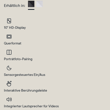
Erhältlich in:
Gravel
Wählen Sie Ihren Standort
10" HD-Display
Aktuell
Querformat
Deutschland
Deutsch
Porträtfoto-Pairing
Wählen Sie Ihren Standort
Sensorgesteuertes Ein/Aus
Interaktive Berührungsleiste
Sprache wählen:
Integrierter Lautsprecher für Videos