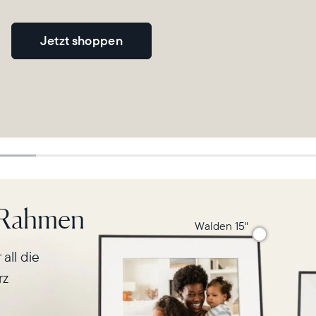
Weiter
Jetzt shoppen
n Rahmen
Walden 15"
all die
rz