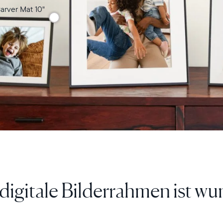
arver Mat 10"
en Sie neue Fotos direkt au
ms, egal wie weit entfernt si