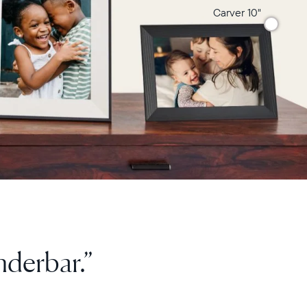
Carver 10"
f Mamas
e lebt.”