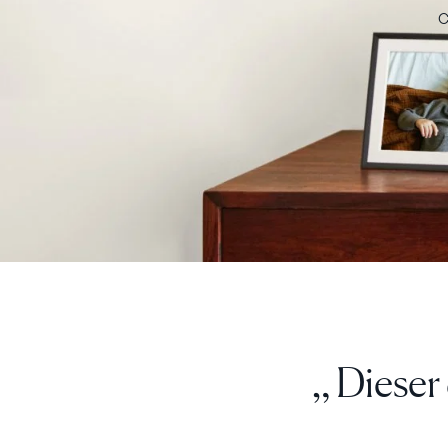
C
„ Send
Kaminsi