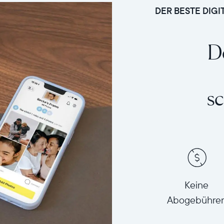
DER BESTE DIG
De
sc
Keine
Abogebühre