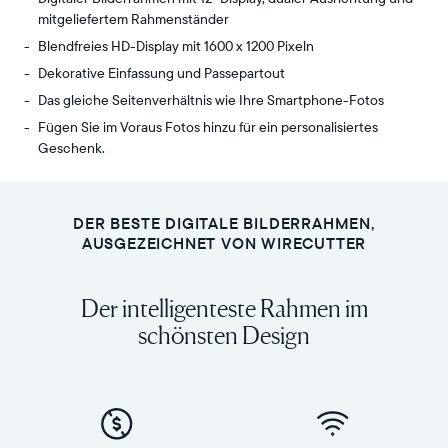
mitgeliefertem Rahmenständer
Blendfreies HD-Display mit 1600 x 1200 Pixeln
Dekorative Einfassung und Passepartout
Das gleiche Seitenverhältnis wie Ihre Smartphone-Fotos
Fügen Sie im Voraus Fotos hinzu für ein personalisiertes
Geschenk.
Aspen,
Display:
Auras
11,8"
perfekt
Bildschirmdiagonale,
DER BESTE DIGITALE BILDERRAHMEN,
dimensionierter
duale
AUSGEZEICHNET VON WIRECUTTER
12"
Ausrichtung
HD-
Auflösung:
Der intelligenteste Rahmen im
Bilderrahmen
1600
setzt
schönsten Design
x
Ihre
1200
Fotos
Pixel
und
Maße
Videos
des
perfekt
Rahmens: