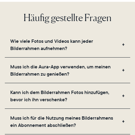
Häufig gestellte Fragen
Wie viele Fotos und Videos kann jeder
Bilderrahmen aufnehmen?
Unsere Bilderrahmen nutzen den sicheren Cloud-
Muss ich die Aura-App verwenden, um meinen
Speicher von Aura und ermöglichen es Ihnen, eine
Bilderrahmen zu genießen?
unbegrenzte Anzahl an Fotos und Videos über die
App, E-Mail, das Internet, den In-App-Scanner oder
Ja, die Aura-App ist für die Einrichtung, das
direkt von Ihrer Kamerarolle aus hinzuzufügen.
Kann ich dem Bilderrahmen Fotos hinzufügen,
Einladen Ihrer Lieblingsmenschen und das
bevor ich ihn verschenke?
Anpassen der Einstellungen Ihres Bilderrahmens
erforderlich.
Ja, Sie können jeden Aura-Rahmen mit Fotos,
Muss ich für die Nutzung meines Bilderrahmens
Videos und einer Nachricht vorab aufladen.
ein Abonnement abschließen?
Scannen Sie einfach den QR-Code auf der