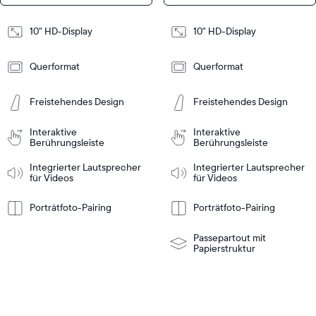
Design
Design
10" HD-Display
10" HD-Display
Frame
Frame
Querformat
Querformat
Features
Features
Freistehendes Design
Freistehendes Design
In den
In den
Interaktive
Interaktive
inkaufswagen
Einkaufswagen
Berührungsleiste
Tabletop
Tabletop
Berührungsleiste
or
Integrierter Lautsprecher
Integrierter Lautsprecher
wall-
für Videos
für Videos
mount
Tabletop
Tabletop
Weitere
Weitere
nformationen
Informationen
or
wall-
Porträtfoto-Pairing
Porträtfoto-Pairing
mount
Passepartout mit
Papierstruktur