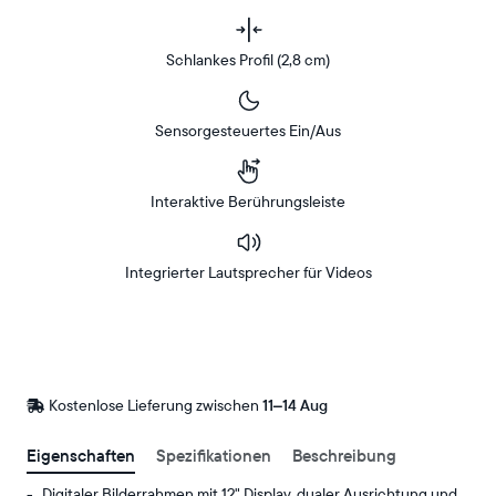
Schlankes Profil (2,8 cm)
Sensorgesteuertes Ein/Aus
Interaktive Berührungsleiste
Integrierter Lautsprecher für Videos
Bei
Amazon
Kaufen
Kostenlose Lieferung zwischen
Kostenlose
11–14 Aug
Lieferung
bis
Eigenschaften
Spezifikationen
Beschreibung
Digitaler Bilderrahmen mit 12" Display, dualer Ausrichtung und