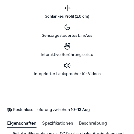
Schlankes Profil (2,8 cm)
Sensorgesteuertes Ein/Aus
Interaktive Berührungsleiste
Integrierter Lautsprecher für Videos
Bei
Amazon
Kaufen
Kostenlose Lieferung zwischen
Kostenlose
10–13 Aug
Lieferung
bis
Eigenschaften
Spezifikationen
Beschreibung
Digitaler Bilderrahmen mit 12" Display, dualer Ausrichtung und