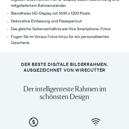
mitgeliefertem Rahmenständer
Blendfreies HD-Display mit 1600 x 1200 Pixeln
Dekorative Einfassung und Passepartout
Das gleiche Seitenverhältnis wie Ihre Smartphone-Fotos
Fügen Sie im Voraus Fotos hinzu für ein personalisiertes
Geschenk.
Aspen,
Display:
Auras
11,8"
perfekt
Bildschirmdiagonale,
DER BESTE DIGITALE BILDERRAHMEN,
dimensionierter
duale
AUSGEZEICHNET VON WIRECUTTER
12"
Ausrichtung
HD-
Auflösung:
Der intelligenteste Rahmen im
Bilderrahmen
1600
setzt
schönsten Design
x
Ihre
1200
Fotos
Pixel
und
Maße
Videos
des
perfekt
Rahmens: