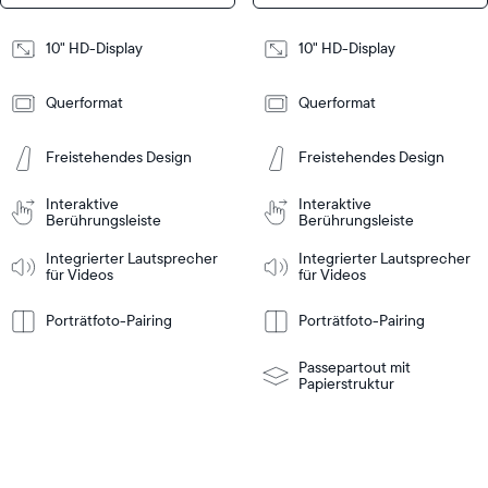
Design
Design
10" HD-Display
10" HD-Display
Frame
Frame
Querformat
Querformat
Features
Features
Freistehendes Design
Freistehendes Design
In den
In den
Interaktive
Interaktive
inkaufswagen
Einkaufswagen
Berührungsleiste
Tabletop
Tabletop
Berührungsleiste
or
Integrierter Lautsprecher
Integrierter Lautsprecher
wall-
für Videos
für Videos
mount
Tabletop
Tabletop
Weitere
Weitere
nformationen
Informationen
or
wall-
Porträtfoto-Pairing
Porträtfoto-Pairing
mount
Passepartout mit
Papierstruktur