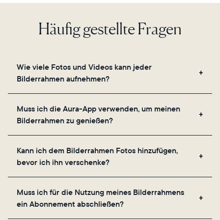
Häufig gestellte Fragen
Wie viele Fotos und Videos kann jeder
Bilderrahmen aufnehmen?
Unsere Bilderrahmen nutzen den sicheren Cloud-
Muss ich die Aura-App verwenden, um meinen
Speicher von Aura und ermöglichen es Ihnen, eine
Bilderrahmen zu genießen?
unbegrenzte Anzahl an Fotos und Videos über die
App, E-Mail, das Internet, den In-App-Scanner oder
Ja, die Aura-App ist für die Einrichtung, das
direkt von Ihrer Kamerarolle aus hinzuzufügen.
Kann ich dem Bilderrahmen Fotos hinzufügen,
Einladen Ihrer Lieblingsmenschen und das
bevor ich ihn verschenke?
Anpassen der Einstellungen Ihres Bilderrahmens
erforderlich.
Ja, Sie können jeden Aura-Rahmen mit Fotos,
Muss ich für die Nutzung meines Bilderrahmens
Videos und einer Nachricht vorab aufladen.
ein Abonnement abschließen?
Scannen Sie einfach den QR-Code auf der