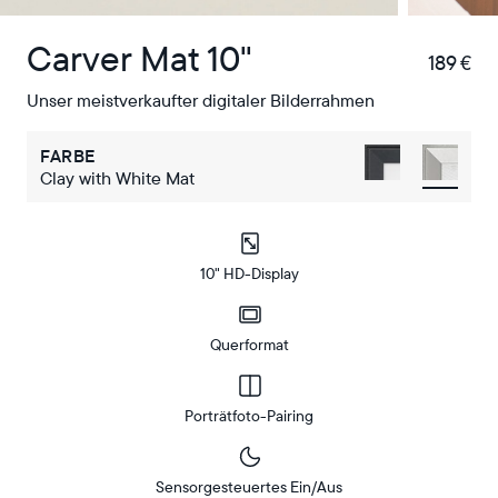
Carver Mat 10"
189 €
€
Unser meistverkaufter digitaler Bilderrahmen
FARBE
Clay with White Mat
10" HD-Display
Querformat
Porträtfoto-Pairing
Sensorgesteuertes Ein/Aus