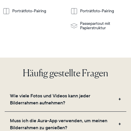
Weitere
Weitere
nformationen
Informationen
or
wall-
Porträtfoto-Pairing
Porträtfoto-Pairing
mount
Passepartout mit
Papierstruktur
Häufig gestellte Fragen
Wie viele Fotos und Videos kann jeder
Bilderrahmen aufnehmen?
Unsere Bilderrahmen nutzen den sicheren Cloud-
Muss ich die Aura-App verwenden, um meinen
Speicher von Aura und ermöglichen es Ihnen, eine
Bilderrahmen zu genießen?