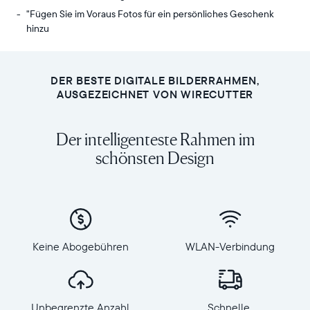
"Fügen Sie im Voraus Fotos für ein persönliches Geschenk
hinzu
Senden
Anzeige:
Sie
10,1“
Fotos
Diagonale,
DER BESTE DIGITALE BILDERRAHMEN,
von
Querformat
AUSGEZEICHNET VON WIRECUTTER
Ihrem
Auflösung:
Handy
1280
Der intelligenteste Rahmen im
an
x
Carver
schönsten Design
800,
Mat,
150
unseren
PPI
meistverkauften
Abmessungen
WLAN-
des
verbundenen
Rahmens:
Rahmen.
27
Keine Abogebühren
WLAN-Verbindung
Genießen
x
Sie
19
alle
x
Ihre
5,5
Unbegrenzte Anzahl
Schnelle,
Lieblingsmomente