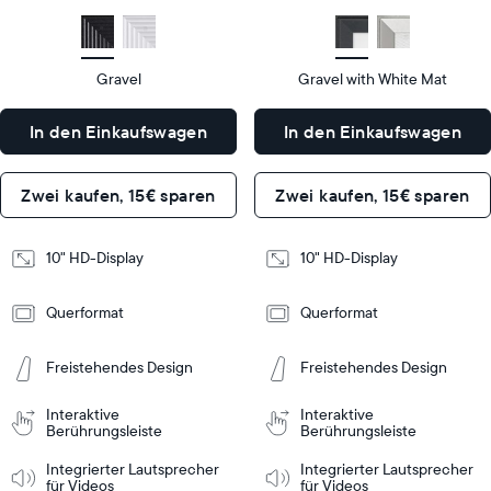
size
Diagonal
size
Diagonal
Display
Display
HD
HD
type
type
Gravel
Gravel with White Mat
27
27
x
x
In den Einkaufswagen
In den Einkaufswagen
19
19
Dimensions
Dimensions
x
x
5,5
5,5
Zwei kaufen, 15€ sparen
Zwei kaufen, 15€ sparen
cm
cm
Design
Design
10" HD-Display
10" HD-Display
Frame
Frame
Querformat
Querformat
Features
Features
Freistehendes Design
Freistehendes Design
In den
In den
Interaktive
Interaktive
inkaufswagen
Einkaufswagen
Berührungsleiste
Tabletop
Tabletop
Berührungsleiste
or
Integrierter Lautsprecher
Integrierter Lautsprecher
wall-
für Videos
für Videos
mount
Tabletop
Tabletop