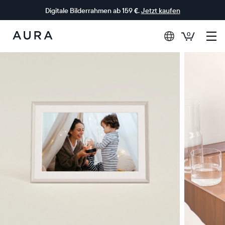
Digitale Bilderrahmen ab 159 €.
Jetzt kaufen
0
Aura-
Rahmen
0€ RABATT