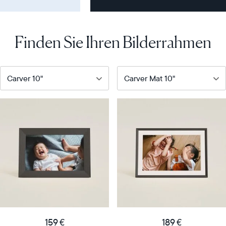
Finden Sie Ihren Bilderrahmen
Unser
Unser
beliebtester
meistverkaufter
digitaler
digitaler
Bilderrahmen
Bilderrahmen
Product
Product
details
details
159
189
Price
Price
€
€
Display
10"
Display
10"
159 €
189 €