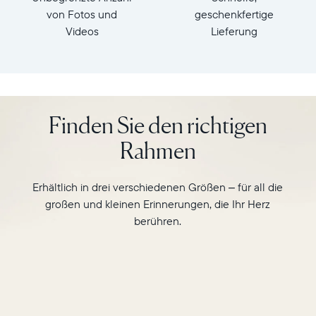
cm
auf
von Fotos und
geschenkfertige
Gewicht:
dem
Videos
Lieferung
ca.0,73
10“
kg
Display
im
WLAN:
Querformat
2,4
des
GHz
Finden Sie den richtigen
Carver
broadcastfähiger
Mat
Router
Rahmen
und
Kompatibilität:
beobachten
Funktioniert
Sie,
mit
Erhältlich in drei verschiedenen Größen – für all die
wie
Apple
großen und kleinen Erinnerungen, die Ihr Herz
er
(iOS14+)
berühren.
auf
und
intelligente
Android
Weise
(5.0+)
ergänzende
Fotos
im
Hochformat