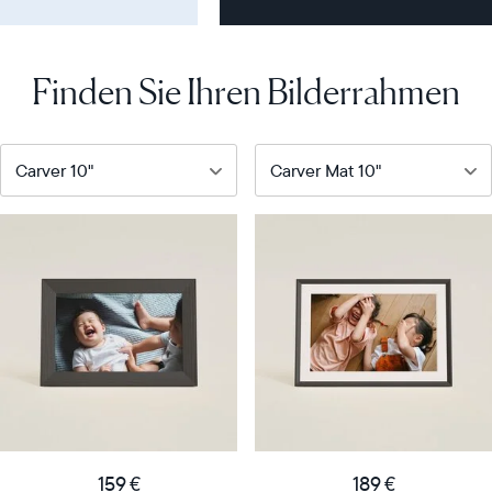
Finden Sie Ihren Bilderrahmen
Unser
Unser
beliebtester
meistverkaufter
digitaler
digitaler
Bilderrahmen
Bilderrahmen
Product
Product
details
details
159
189
Price
Price
€
€
Display
10"
Display
10"
159 €
189 €