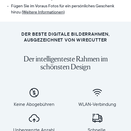
Fügen Sie im Voraus Fotos für ein persönliches Geschenk
hinzu
(Weitere Informationen)
Senden
Anzeige:
Sie
10,1“
Fotos
Diagonale,
DER BESTE DIGITALE BILDERRAHMEN,
von
Querformat
AUSGEZEICHNET VON WIRECUTTER
Ihrem
Auflösung:
Handy
1280
Der intelligenteste Rahmen im
an
x
Carver,
schönsten Design
800,
unseren
150
meistverkauften
PPI
WLAN-
Abmessungen
verbundenen
des
Rahmen.
Rahmens:
Genießen
27
Keine Abogebühren
WLAN-Verbindung
Sie
x
alle
19
Ihre
x
Lieblingsmomente
5,5
Unbegrenzte Anzahl
Schnelle,
auf