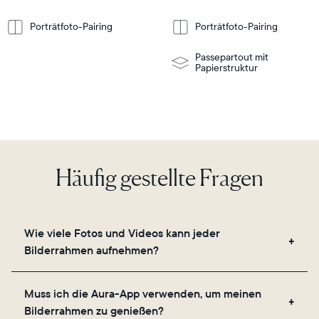
Weitere
Weitere
nformationen
Informationen
or
wall-
Porträtfoto-Pairing
Porträtfoto-Pairing
mount
Passepartout mit
Papierstruktur
Häufig gestellte Fragen
Wie viele Fotos und Videos kann jeder
Bilderrahmen aufnehmen?
Unsere Bilderrahmen nutzen den sicheren Cloud-
Muss ich die Aura-App verwenden, um meinen
Speicher von Aura und ermöglichen es Ihnen, eine
Bilderrahmen zu genießen?