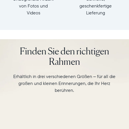
cm
dem
von Fotos und
geschenkfertige
Gewicht:
10“
Videos
Lieferung
ca.0,73
Display
kg
im
Querformat
WLAN:
des
2,4
Carver
GHz
Finden Sie den richtigen
und
broadcastfähiger
beobachten
Router
Rahmen
Sie,
Kompatibilität:
wie
Funktioniert
er
mit
Erhältlich in drei verschiedenen Größen – für all die
auf
Apple
großen und kleinen Erinnerungen, die Ihr Herz
intelligente
(iOS14+)
berühren.
Weise
und
zu
Android
einander
(5.0+)
passende
Fotos
im
Hochformat