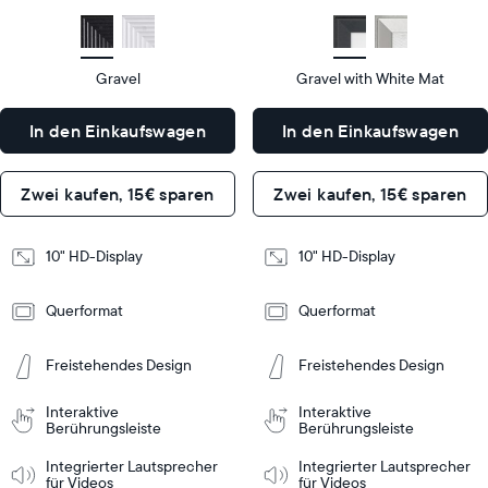
size
Diagonal
size
Diagonal
Display
Display
HD
HD
type
type
Gravel
Gravel with White Mat
27
27
x
x
In den Einkaufswagen
In den Einkaufswagen
19
19
Dimensions
Dimensions
x
x
5,5
5,5
Zwei kaufen, 15€ sparen
Zwei kaufen, 15€ sparen
cm
cm
Design
Design
10" HD-Display
10" HD-Display
Frame
Frame
Querformat
Querformat
Features
Features
Freistehendes Design
Freistehendes Design
In den
In den
Interaktive
Interaktive
inkaufswagen
Einkaufswagen
Berührungsleiste
Tabletop
Tabletop
Berührungsleiste
or
Integrierter Lautsprecher
Integrierter Lautsprecher
wall-
für Videos
für Videos
mount
Tabletop
Tabletop