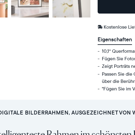
Bei
Amazon
Kaufen
Kostenlose Li
Eigenschaften
10,1“ Querforma
Fügen Sie Foto
Zeigt Porträts 
Passen Sie die
über die Berühr
"Fügen Sie im V
Senden
Anzeige:
Sie
10,1“
Fotos
Diagonale,
DIGITALE BILDERRAHMEN, AUSGEZEICHNET VON
von
Querformat
Ihrem
Auflösung:
telligenteste Rahmen im schönsten
Handy
1280