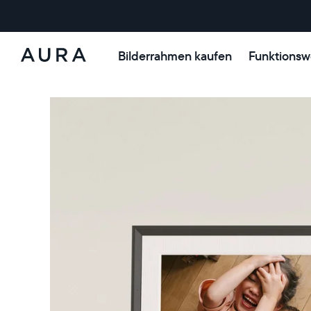
Bilderrahmen kaufen
Funktionsw
Aura-
Rahmen
ANGEBOT
ANGEBOT
0€ RABATT