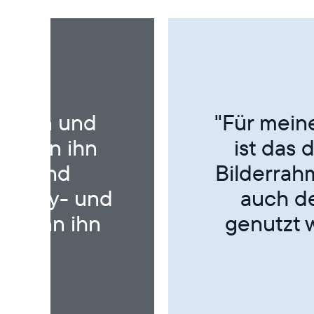
Technik hat
"Ein tol
 Digitalen
lieben
res Peodukt
be
de es nie
und dadurch