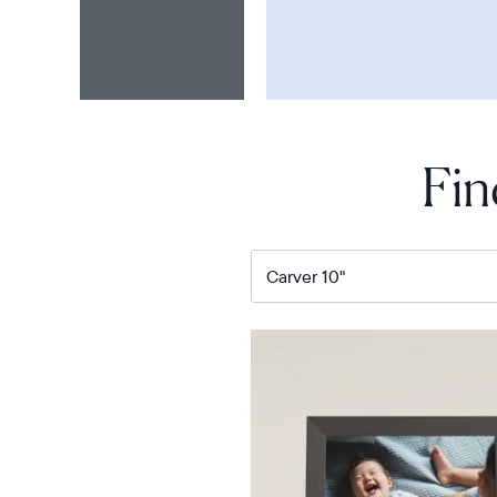
Fin
Unser
beliebtester
digitaler
Bilderrahmen
Product
details