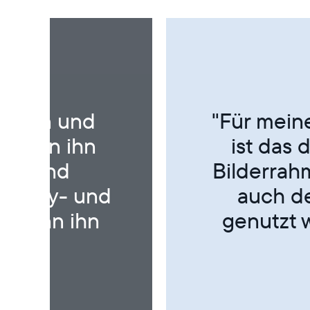
Technik hat
"Ein tol
 Digitalen
lieben
res Peodukt
be
de es nie
und dadurch