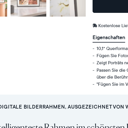
Bei
Amazon
Kaufen
Kostenlose Li
Eigenschaften
10,1“ Querforma
Fügen Sie Foto
Zeigt Porträts 
Passen Sie die
über die Berühr
"Fügen Sie im V
Senden
Anzeige:
Sie
10,1“
Fotos
Diagonale,
DIGITALE BILDERRAHMEN, AUSGEZEICHNET VON
von
Querformat
Ihrem
Auflösung:
telligenteste Rahmen im schönsten
Handy
1280