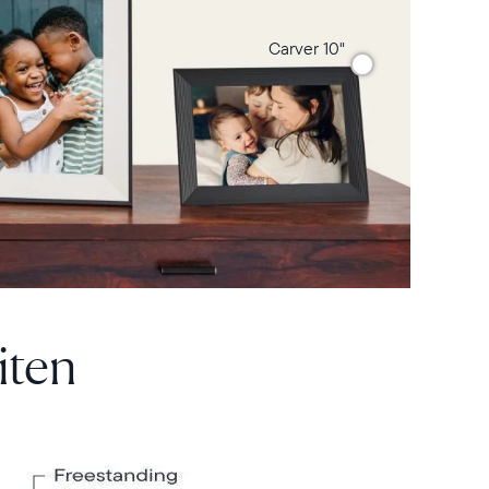
er
Carver 10"
iten