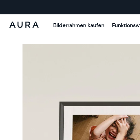
Bilderrahmen kaufen
Funktionsw
Aura-
Rahmen
ANGEBOT
ANGEBOT
0€ RABATT