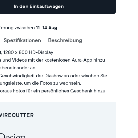
In den Einkaufswagen
eferung zwischen
Kostenlose
11–14 Aug
Lieferung
Spezifikationen
Beschreibung
bis
t, 1280 x 800 HD-Display
s und Videos mit der kostenlosen Aura-App hinzu
nebeneinander an.
 Geschwindigkeit der Diashow an oder wischen Sie
ungsleiste, um die Fotos zu wechseln.
oraus Fotos für ein persönliches Geschenk hinzu
 WIRECUTTER
 Design