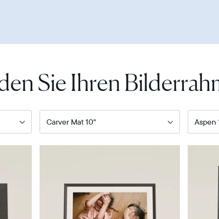
den Sie Ihren Bilderra
Unser
Unser
meistverkaufter
vielseitig
digitaler
HD-
Bilderrahmen
Bilderra
Product
Product
details
details