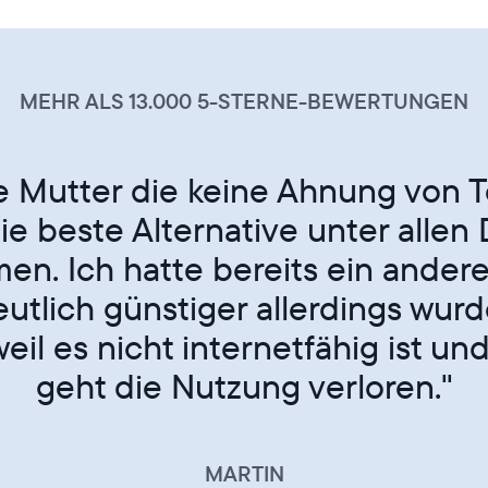
Bilder
an
den
Rahmen
MEHR ALS 13.000 5-STERNE-BEWERTUNGEN
zu
schicken.
les Geschenk für Jedermann. Mei
 den Bilderrahmen. Die App ist le
dienen, die Bildqualität ist super
LILLY