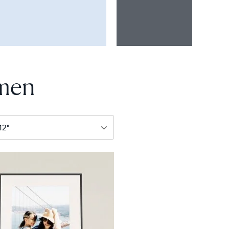
hmen
ster
hmen