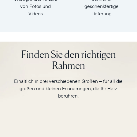
cm
auf
von Fotos und
geschenkfertige
Gewicht:
dem
Videos
Lieferung
ca.0,73
10“
kg
Display
im
WLAN:
Querformat
2,4
des
GHz
Finden Sie den richtigen
Carver
broadcastfähiger
Mat
Router
Rahmen
und
Kompatibilität:
beobachten
Funktioniert
Sie,
mit
Erhältlich in drei verschiedenen Größen – für all die
wie
Apple
großen und kleinen Erinnerungen, die Ihr Herz
er
(iOS14+)
berühren.
auf
und
intelligente
Android
Weise
(5.0+)
ergänzende
Fotos
im
Hochformat