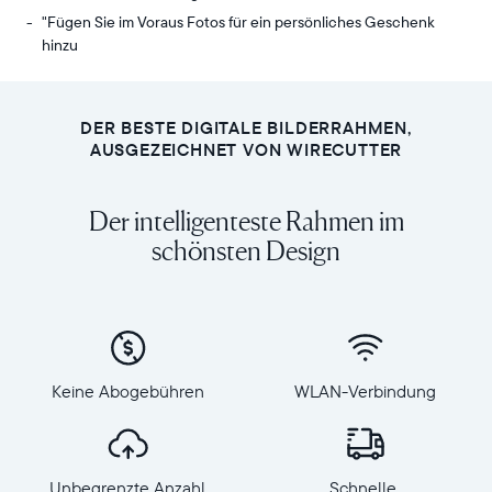
"Fügen Sie im Voraus Fotos für ein persönliches Geschenk
hinzu
Senden
Anzeige:
Sie
10,1“
Fotos
Diagonale,
DER BESTE DIGITALE BILDERRAHMEN,
von
Querformat
AUSGEZEICHNET VON WIRECUTTER
Ihrem
Auflösung:
Handy
1280
Der intelligenteste Rahmen im
an
x
Carver
schönsten Design
800,
Mat,
150
unseren
PPI
meistverkauften
Abmessungen
WLAN-
des
verbundenen
Rahmens:
Rahmen.
27
Keine Abogebühren
WLAN-Verbindung
Genießen
x
Sie
19
alle
x
Ihre
5,5
Unbegrenzte Anzahl
Schnelle,
Lieblingsmomente