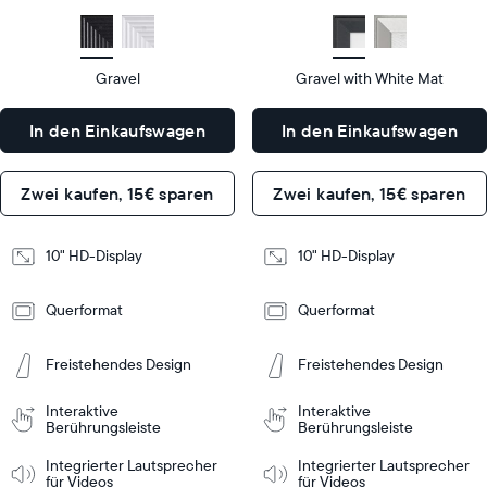
size
Diagonal
size
Diagonal
Display
Display
HD
HD
type
type
Gravel
Gravel with White Mat
27
27
x
x
In den Einkaufswagen
In den Einkaufswagen
19
19
Dimensions
Dimensions
x
x
5,5
5,5
Zwei kaufen, 15€ sparen
Zwei kaufen, 15€ sparen
cm
cm
Design
Design
10" HD-Display
10" HD-Display
Frame
Frame
Querformat
Querformat
Features
Features
Freistehendes Design
Freistehendes Design
In den
In den
Interaktive
Interaktive
inkaufswagen
Einkaufswagen
Berührungsleiste
Tabletop
Tabletop
Berührungsleiste
or
Integrierter Lautsprecher
Integrierter Lautsprecher
wall-
für Videos
für Videos
mount
Tabletop
Tabletop