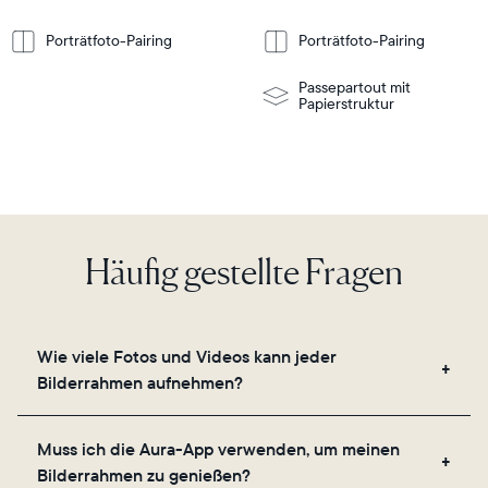
Weitere
Weitere
nformationen
Informationen
or
wall-
Porträtfoto-Pairing
Porträtfoto-Pairing
mount
Passepartout mit
Papierstruktur
Häufig gestellte Fragen
Wie viele Fotos und Videos kann jeder
Bilderrahmen aufnehmen?
Unsere Bilderrahmen nutzen den sicheren Cloud-
Muss ich die Aura-App verwenden, um meinen
Speicher von Aura und ermöglichen es Ihnen, eine
Bilderrahmen zu genießen?