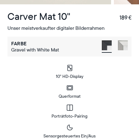
Carver Mat 10"
189 €
€
Unser meistverkaufter digitaler Bilderrahmen
FARBE
Gravel with White Mat
10" HD-Display
Querformat
Porträtfoto-Pairing
Sensorgesteuertes Ein/Aus