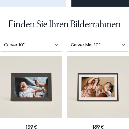
Finden Sie Ihren Bilderrahmen
Unser
Unser
beliebtester
meistverkaufter
digitaler
digitaler
Bilderrahmen
Bilderrahmen
Product
Product
details
details
159
189
Price
Price
€
€
Display
10"
Display
10"
159 €
189 €