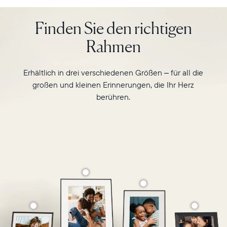
Walden
verwandelt
Finden Sie den richtigen
Ihre
Rahmen
Lieblingsmomente
in
unvergessliche
Erhältlich in drei verschiedenen Größen – für all die
Erinnerungen.
großen und kleinen Erinnerungen, die Ihr Herz
berühren.
Wählen Sie Ihren Standort
Aktuell
United States
English
Wählen Sie Ihren Standort