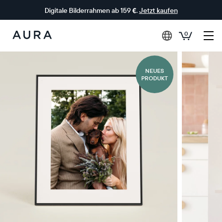
Digitale Bilderrahmen ab 159 €.
Jetzt kaufen
0
Aura-
Rahmen
0€ RABATT
NEUES
PRODUKT