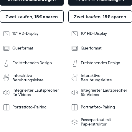
19
19
Dimensions
Dimensions
x
x
5,5
5,5
Zwei kaufen, 15€ sparen
Zwei kaufen, 15€ sparen
cm
cm
Design
Design
10" HD-Display
10" HD-Display
Frame
Frame
Querformat
Querformat
Features
Features
Freistehendes Design
Freistehendes Design
In den
In den
Interaktive
Interaktive
inkaufswagen
Einkaufswagen
Berührungsleiste
Tabletop
Tabletop
Berührungsleiste
or
Integrierter Lautsprecher
Integrierter Lautsprecher
wall-
für Videos
für Videos
mount
Tabletop
Tabletop
Weitere
Weitere
nformationen
Informationen
or
wall-
Porträtfoto-Pairing
Porträtfoto-Pairing
mount
Passepartout mit
Papierstruktur