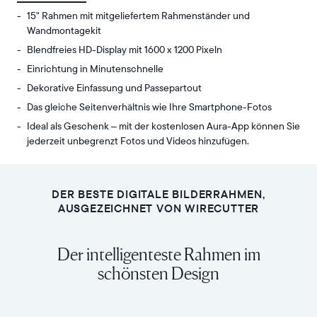
15" Rahmen mit mitgeliefertem Rahmenständer und
Wandmontagekit
Blendfreies HD-Display mit 1600 x 1200 Pixeln
Einrichtung in Minutenschnelle
Dekorative Einfassung und Passepartout
Das gleiche Seitenverhältnis wie Ihre Smartphone-Fotos
Ideal als Geschenk – mit der kostenlosen Aura-App können Sie
jederzeit unbegrenzt Fotos und Videos hinzufügen.
Teilen
Display:
Sie
15"
unbegrenzt
Bildschirmdiagonale,
DER BESTE DIGITALE BILDERRAHMEN,
Fotos
duale
AUSGEZEICHNET VON WIRECUTTER
und
Ausrichtung
Videos
Auflösung:
Der intelligenteste Rahmen im
von
1600
Ihrem
schönsten Design
x
Smartphone
1200
mit
Pixel
Walden,