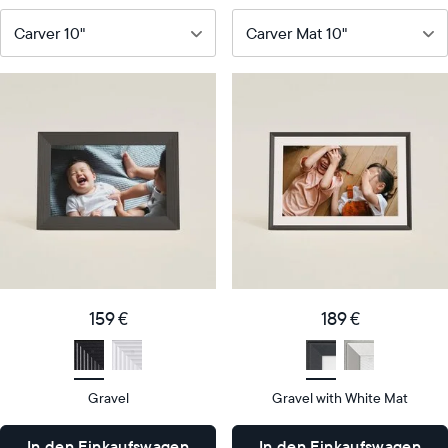
Unser
Unser
beliebtester
meistverkaufter
digitaler
digitaler
Bilderrahmen
Bilderrahmen
Product
Product
details
details
159
189
Price
Price
€
€
Display
10"
Display
10"
159 €
189 €
size
Diagonal
size
Diagonal
Display
Display
HD
HD
type
type
Gravel
Gravel with White Mat
27
27
x
x
In den Einkaufswagen
In den Einkaufswagen