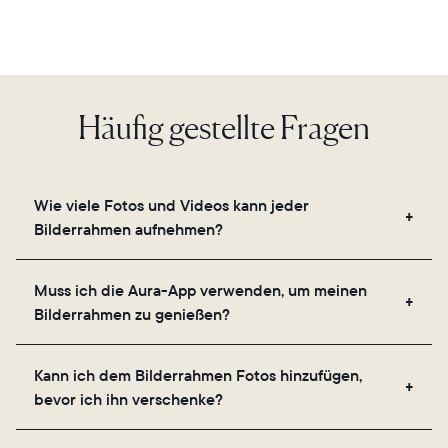
Häufig gestellte Fragen
Wie viele Fotos und Videos kann jeder
Bilderrahmen aufnehmen?
Unsere Bilderrahmen nutzen den sicheren Cloud-
Muss ich die Aura-App verwenden, um meinen
Speicher von Aura und ermöglichen es Ihnen, eine
Bilderrahmen zu genießen?
unbegrenzte Anzahl an Fotos und Videos über die
App, E-Mail, das Internet, den In-App-Scanner oder
Ja, die Aura-App ist für die Einrichtung, das
direkt von Ihrer Kamerarolle aus hinzuzufügen.
Kann ich dem Bilderrahmen Fotos hinzufügen,
Einladen Ihrer Lieblingsmenschen und das
bevor ich ihn verschenke?
Anpassen der Einstellungen Ihres Bilderrahmens
erforderlich.