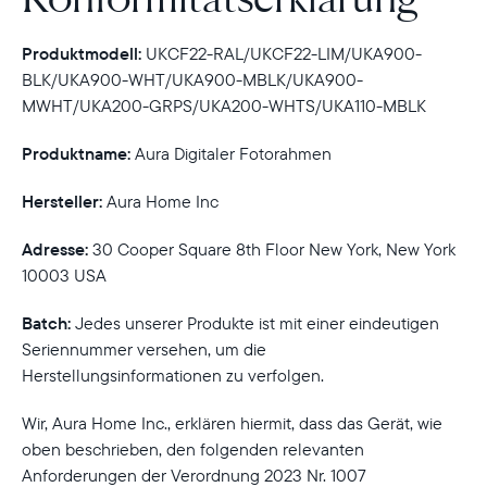
Produktmodell:
UKCF22-RAL/UKCF22-LIM/UKA900-
BLK/UKA900-WHT/UKA900-MBLK/UKA900-
MWHT/UKA200-GRPS/UKA200-WHTS/UKA110-MBLK
Produktname:
Aura Digitaler Fotorahmen
Hersteller:
Aura Home Inc
Adresse:
30 Cooper Square 8th Floor New York, New York
10003 USA
Batch:
Jedes unserer Produkte ist mit einer eindeutigen
Seriennummer versehen, um die
Herstellungsinformationen zu verfolgen.
Wir, Aura Home Inc., erklären hiermit, dass das Gerät, wie
Wählen Sie Ihren Standort
oben beschrieben, den folgenden relevanten
Anforderungen der Verordnung 2023 Nr. 1007