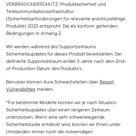
Aktuell
VERBRAUCHERSCHUTZ: Produktsicherheit und
Telekommunikationsinfrastruktur
Deutschland
Deutsch
(Sicherheitsanforderungen für relevante anschlussfähige
Produkte) 2023 entspricht: Die als konform geltenden
Wählen Sie Ihren Standort
Bedingungen in Anhang 2.
Wir werden während des Supportzeitraums
Sicherheitsupdates für dieses Produkt bereitstellen. Der
Sprache wählen:
definierte Supportzeitraum endet 3 Jahre nach dem End-
of-Production-Datum des Produkts’s
.
Benutzer können Aura Schwachstellen über
Report
Vulnerabilities
melden.
Weiter
*Für bestimmte Modelle können wir je nach Situation
Sicherheitsupdates über einen längeren Zeitraum
unterstützen. Wenn eine sehr schwerwiegende
Sicherheitslücke entdeckt wird, können wir Ihnen unter
Umständen immer noch die notwendigen