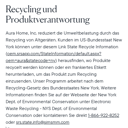
Wählen Sie Ihren Standort
Recycling und
Produktverantwortung
Sprache wählen:
Aura Home, Inc. reduziert die Umweltbelastung durch das
Recycling von Altgeräten. Kunden im US-Bundesstaat New
York können unter diesem Link State Recycle Information
(
oem.srsapp.com/StateInformation/default.aspx?
Weiter
oem=aura&statecode=ny
) herausfinden, wo Produkte
recycelt werden können oder ein frankiertes Etikett
herunterladen, um das Produkt zum Recycling
einzusenden. Unser Programm arbeitet nach dem
Recycling-Gesetz des Bundesstaates New York. Weitere
Informationen finden Sie auf der Webseite der New York
Dept. of Environmental Conservation unter Electronic
Waste Recycling - NYS Dept. of Environmental
Conservation oder kontaktieren Sie direkt
1-866-922-8252
oder
srs.state.info@simsmm.com