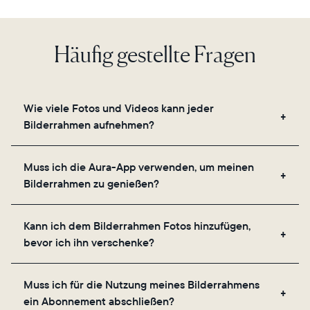
Sprache wählen:
Häufig gestellte Fragen
Weiter
Wie viele Fotos und Videos kann jeder
Bilderrahmen aufnehmen?
Unsere Bilderrahmen nutzen den sicheren Cloud-
Muss ich die Aura-App verwenden, um meinen
Speicher von Aura und ermöglichen es Ihnen, eine
Bilderrahmen zu genießen?
unbegrenzte Anzahl an Fotos und Videos über die
App, E-Mail, das Internet, den In-App-Scanner oder
Ja, die Aura-App ist für die Einrichtung, das
direkt von Ihrer Kamerarolle aus hinzuzufügen.
Kann ich dem Bilderrahmen Fotos hinzufügen,
Einladen Ihrer Lieblingsmenschen und das
bevor ich ihn verschenke?
Anpassen der Einstellungen Ihres Bilderrahmens
erforderlich.
Ja, Sie können jeden Aura-Rahmen mit Fotos,
Muss ich für die Nutzung meines Bilderrahmens
Videos und einer Nachricht vorab aufladen.
ein Abonnement abschließen?