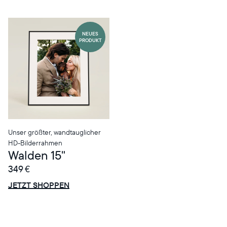
NEUES
PRODUKT
Wählen Sie Ihren Standort
Unser größter, wandtauglicher
HD-Bilderrahmen
Aktuell
Walden 15"
Deutschland
Deutsch
349 €
ANGEBOT
0€ RABATT
JETZT SHOPPEN
Wählen Sie Ihren Standort