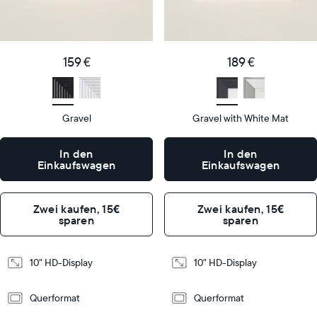
159
189
Price
Price
€
€
Display
10"
Display
10"
159 €
189 €
size
Diagonal
size
Diagonal
Display
Display
HD
HD
type
type
Gravel
Gravel with White Mat
27
27
x
x
In den
In den
19
19
Einkaufswagen
Einkaufswagen
Dimensions
Dimensions
x
x
5,5
5,5
cm
cm
Zwei kaufen, 15€
Zwei kaufen, 15€
sparen
sparen
Design
Design
10" HD-Display
10" HD-Display
Frame
Frame
Features
Features
Querformat
Querformat