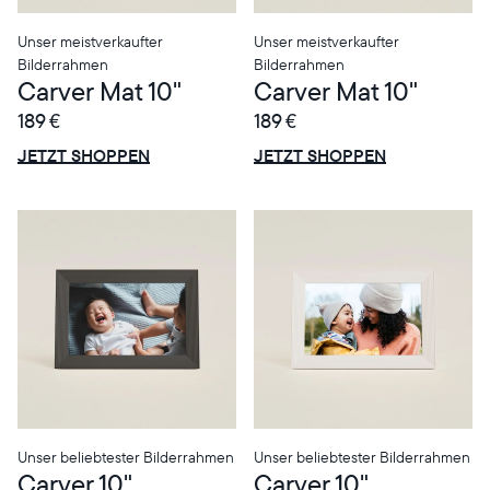
Unser meistverkaufter
Unser meistverkaufter
Bilderrahmen
Bilderrahmen
Carver Mat 10"
Carver Mat 10"
189 €
189 €
ANGEBOT
ANGEBOT
0€ RABATT
0€ RABATT
JETZT SHOPPEN
JETZT SHOPPEN
Unser beliebtester Bilderrahmen
Unser beliebtester Bilderrahmen
Carver 10"
Carver 10"