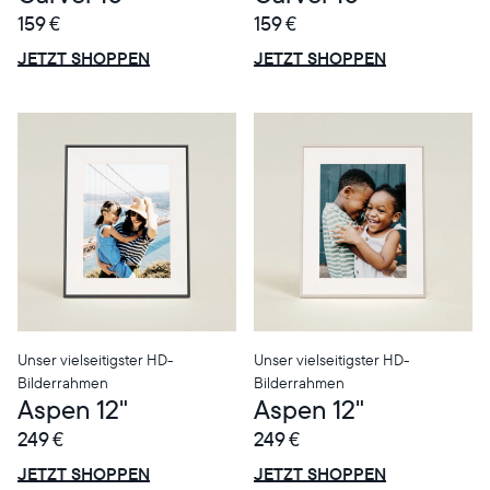
159 €
159 €
ANGEBOT
ANGEBOT
0€ RABATT
0€ RABATT
JETZT SHOPPEN
JETZT SHOPPEN
Unser vielseitigster HD-
Unser vielseitigster HD-
Bilderrahmen
Bilderrahmen
Aspen 12"
Aspen 12"
249 €
249 €
ANGEBOT
ANGEBOT
0€ RABATT
0€ RABATT
JETZT SHOPPEN
JETZT SHOPPEN