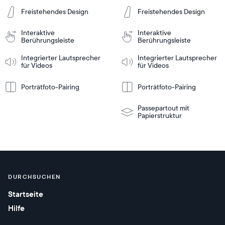
In den
In den
Freistehendes Design
Freistehendes Design
inkaufswagen
Einkaufswagen
Tabletop
Tabletop
or
Interaktive
Interaktive
wall-
Berührungsleiste
Berührungsleiste
mount
Tabletop
Tabletop
Weitere
Weitere
nformationen
Informationen
or
Integrierter Lautsprecher
Integrierter Lautsprecher
für Videos
für Videos
wall-
mount
Porträtfoto-Pairing
Porträtfoto-Pairing
Passepartout mit
Papierstruktur
DURCHSUCHEN
Startseite
Hilfe