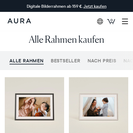
Digitale Bilderrahmen ab 159 €.
Jetzt kaufen
0
Aura-
Alle Rahmen kaufen
Rahmen
ALLE RAHMEN
BESTSELLER
NACH PREIS
NAC