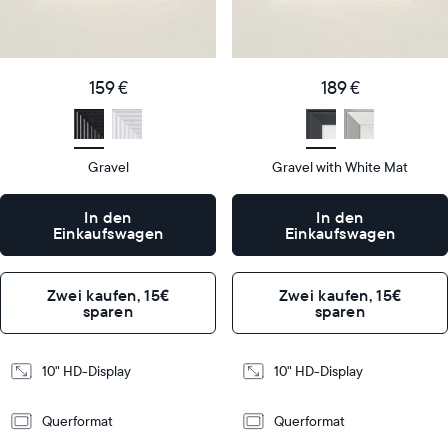
159
189
Price
Price
€
€
Display
10"
Display
10"
159 €
189 €
size
Diagonal
size
Diagonal
Display
Display
HD
HD
type
type
Gravel
Gravel with White Mat
27
27
x
x
In den
In den
19
19
Einkaufswagen
Einkaufswagen
Dimensions
Dimensions
x
x
5,5
5,5
cm
cm
Zwei kaufen, 15€
Zwei kaufen, 15€
sparen
sparen
Design
Design
10" HD-Display
10" HD-Display
Frame
Frame
Features
Features
Querformat
Querformat