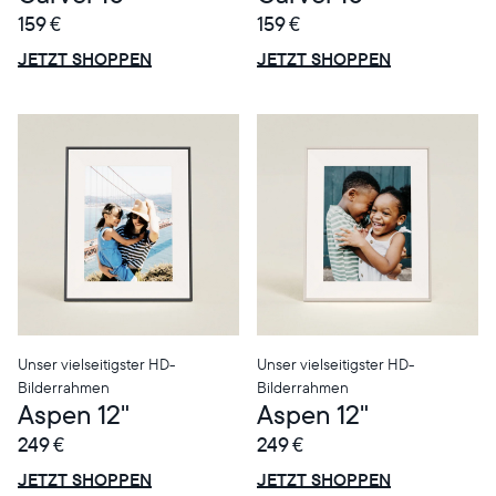
159 €
159 €
ANGEBOT
ANGEBOT
0€ RABATT
0€ RABATT
JETZT SHOPPEN
JETZT SHOPPEN
Unser vielseitigster HD-
Unser vielseitigster HD-
Bilderrahmen
Bilderrahmen
Aspen 12"
Aspen 12"
249 €
249 €
ANGEBOT
ANGEBOT
0€ RABATT
0€ RABATT
JETZT SHOPPEN
JETZT SHOPPEN