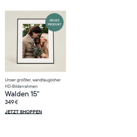
NEUES
PRODUKT
Wählen Sie Ihren Standort
Unser größter, wandtauglicher
HD-Bilderrahmen
Aktuell
Walden 15"
Deutschland
Deutsch
349 €
ANGEBOT
0€ RABATT
JETZT SHOPPEN
Wählen Sie Ihren Standort