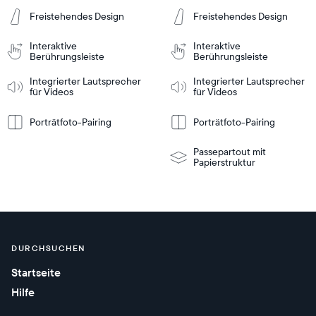
In den
In den
Freistehendes Design
Freistehendes Design
inkaufswagen
Einkaufswagen
Tabletop
Tabletop
or
Interaktive
Interaktive
wall-
Berührungsleiste
Berührungsleiste
mount
Tabletop
Tabletop
Weitere
Weitere
nformationen
Informationen
or
Integrierter Lautsprecher
Integrierter Lautsprecher
für Videos
für Videos
wall-
mount
Porträtfoto-Pairing
Porträtfoto-Pairing
Passepartout mit
Papierstruktur
DURCHSUCHEN
Startseite
Hilfe