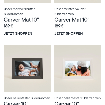
Unser meistverkaufter
Unser meistverkaufter
Bilderrahmen
Bilderrahmen
Carver Mat 10"
Carver Mat 10"
189 €
189 €
ANGEBOT
ANGEBOT
0€ RABATT
0€ RABATT
JETZT SHOPPEN
JETZT SHOPPEN
Unser beliebtester Bilderrahmen
Unser beliebtester Bilderrahmen
Carver 10"
Carver 10"