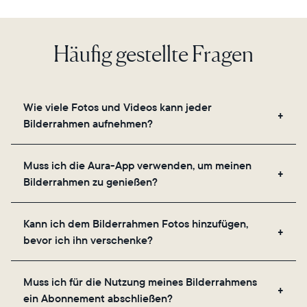
Sprache wählen:
Häufig gestellte Fragen
Weiter
Wie viele Fotos und Videos kann jeder
Bilderrahmen aufnehmen?
Unsere Bilderrahmen nutzen den sicheren Cloud-
Muss ich die Aura-App verwenden, um meinen
Speicher von Aura und ermöglichen es Ihnen, eine
Bilderrahmen zu genießen?
unbegrenzte Anzahl an Fotos und Videos über die
App, E-Mail, das Internet, den In-App-Scanner oder
Ja, die Aura-App ist für die Einrichtung, das
direkt von Ihrer Kamerarolle aus hinzuzufügen.
Kann ich dem Bilderrahmen Fotos hinzufügen,
Einladen Ihrer Lieblingsmenschen und das
bevor ich ihn verschenke?
Anpassen der Einstellungen Ihres Bilderrahmens
erforderlich.
Ja, Sie können jeden Aura-Rahmen mit Fotos,
Muss ich für die Nutzung meines Bilderrahmens
Videos und einer Nachricht vorab aufladen.
ein Abonnement abschließen?